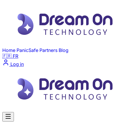
Skip to main content
Home
PanicSafe
Partners
Blog
🇫🇷 FR
Log in