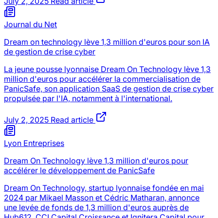
July 2, 2025
Read article
Journal du Net
Dream on technology lève 1,3 million d'euros pour son IA
de gestion de crise cyber
La jeune pousse lyonnaise Dream On Technology lève 1,3
million d'euros pour accélérer la commercialisation de
PanicSafe, son application SaaS de gestion de crise cyber
propulsée par l'IA, notamment à l'international.
July 2, 2025
Read article
Lyon Entreprises
Dream On Technology lève 1,3 million d'euros pour
accélérer le développement de PanicSafe
Dream On Technology, startup lyonnaise fondée en mai
2024 par Mikael Masson et Cédric Matharan, annonce
une levée de fonds de 1,3 million d'euros auprès de
Hub612, CCI Capital Croissance et Ignitera Capital pour