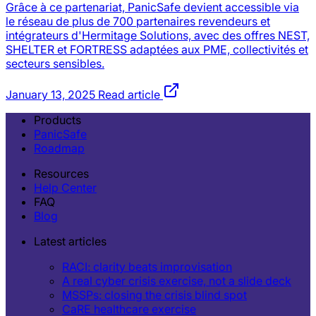
Grâce à ce partenariat, PanicSafe devient accessible via
le réseau de plus de 700 partenaires revendeurs et
intégrateurs d'Hermitage Solutions, avec des offres NEST,
SHELTER et FORTRESS adaptées aux PME, collectivités et
secteurs sensibles.
January 13, 2025
Read article
Products
PanicSafe
Roadmap
Resources
Help Center
FAQ
Blog
Latest articles
RACI: clarity beats improvisation
A real cyber crisis exercise, not a slide deck
MSSPs: closing the crisis blind spot
CaRE healthcare exercise