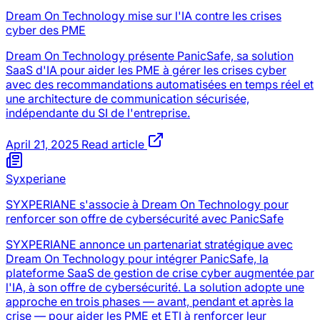
Dream On Technology mise sur l'IA contre les crises
cyber des PME
Dream On Technology présente PanicSafe, sa solution
SaaS d'IA pour aider les PME à gérer les crises cyber
avec des recommandations automatisées en temps réel et
une architecture de communication sécurisée,
indépendante du SI de l'entreprise.
April 21, 2025
Read article
Syxperiane
SYXPERIANE s'associe à Dream On Technology pour
renforcer son offre de cybersécurité avec PanicSafe
SYXPERIANE annonce un partenariat stratégique avec
Dream On Technology pour intégrer PanicSafe, la
plateforme SaaS de gestion de crise cyber augmentée par
l'IA, à son offre de cybersécurité. La solution adopte une
approche en trois phases — avant, pendant et après la
crise — pour aider les PME et ETI à renforcer leur