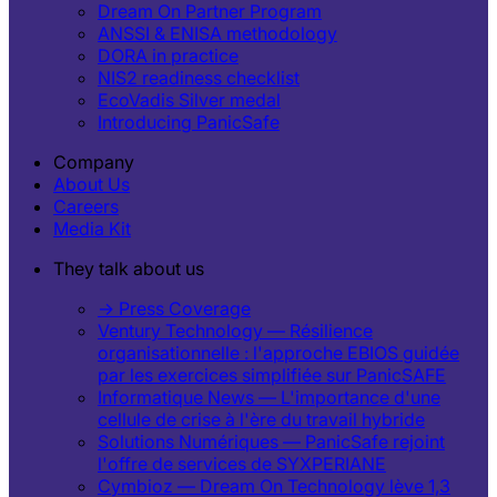
Dream On Partner Program
ANSSI & ENISA methodology
DORA in practice
NIS2 readiness checklist
EcoVadis Silver medal
Introducing PanicSafe
Company
About Us
Careers
Media Kit
They talk about us
→ Press Coverage
Ventury Technology — Résilience
organisationnelle : l'approche EBIOS guidée
par les exercices simplifiée sur PanicSAFE
Informatique News — L'importance d'une
cellule de crise à l'ère du travail hybride
Solutions Numériques — PanicSafe rejoint
l'offre de services de SYXPERIANE
Cymbioz — Dream On Technology lève 1,3