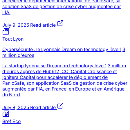
accélérer le déploiement international de PanicSafe, sa
solution SaaS de gestion de crise cyber augmentée par
l'IA.
July 9, 2025
Read article
Tout Lyon
Cybersécurité : le Lyonnais Dream on technology lève 1,3
million d'euros
La startup lyonnaise Dream on technology lève 1,3 million
d'euros auprès de Hub612, CCI Capital Croissance et
Ignitera Capital pour accélérer le déploiement de
PanicSafe, son application SaaS de gestion de crise cyber
augmentée par l'IA, en France, en Europe et en Amérique
du Nord.
July 8, 2025
Read article
Bref Eco