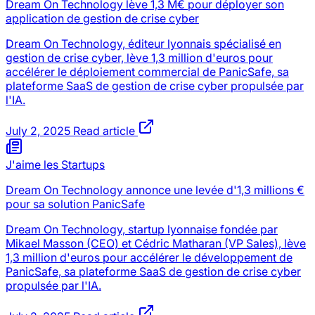
Dream On Technology lève 1,3 M€ pour déployer son
application de gestion de crise cyber
Dream On Technology, éditeur lyonnais spécialisé en
gestion de crise cyber, lève 1,3 million d'euros pour
accélérer le déploiement commercial de PanicSafe, sa
plateforme SaaS de gestion de crise cyber propulsée par
l'IA.
July 2, 2025
Read article
J'aime les Startups
Dream On Technology annonce une levée d'1,3 millions €
pour sa solution PanicSafe
Dream On Technology, startup lyonnaise fondée par
Mikael Masson (CEO) et Cédric Matharan (VP Sales), lève
1,3 million d'euros pour accélérer le développement de
PanicSafe, sa plateforme SaaS de gestion de crise cyber
propulsée par l'IA.