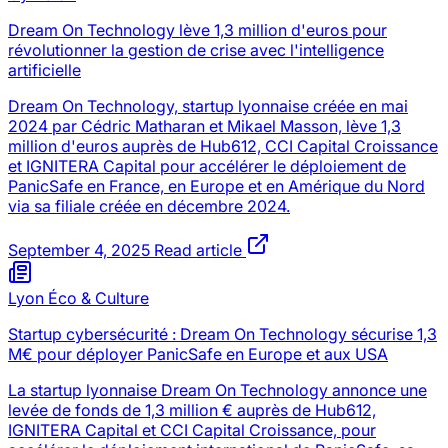
Dream On Technology lève 1,3 million d'euros pour
révolutionner la gestion de crise avec l'intelligence
artificielle
Dream On Technology, startup lyonnaise créée en mai
2024 par Cédric Matharan et Mikael Masson, lève 1,3
million d'euros auprès de Hub612, CCI Capital Croissance
et IGNITERA Capital pour accélérer le déploiement de
PanicSafe en France, en Europe et en Amérique du Nord
via sa filiale créée en décembre 2024.
September 4, 2025
Read article
Lyon Éco & Culture
Startup cybersécurité : Dream On Technology sécurise 1,3
M€ pour déployer PanicSafe en Europe et aux USA
La startup lyonnaise Dream On Technology annonce une
levée de fonds de 1,3 million € auprès de Hub612,
IGNITERA Capital et CCI Capital Croissance, pour