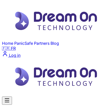
Skip to main content
Home
PanicSafe
Partners
Blog
🇫🇷 FR
Log in