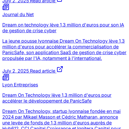
July 2, 2025
Read article
Journal du Net
Dream on technology lève 1,3 million d'euros pour son IA
de gestion de crise cyber
La jeune pousse lyonnaise Dream On Technology lève 1,3
million d'euros pour accélérer la commercialisation de
PanicSafe, son application SaaS de gestion de crise cyber
propulsée par l'IA, notamment à l'international.
July 2, 2025
Read article
Lyon Entreprises
Dream On Technology lève 1,3 million d'euros pour
accélérer le développement de PanicSafe
Dream On Technology, startup lyonnaise fondée en mai
2024 par Mikael Masson et Cédric Matharan, annonce
une levée de fonds de 1,3 million d'euros auprès de
Hub612, CCI Capital Croissance et Ignitera Capital pour