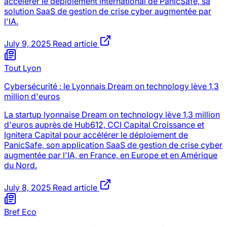
accélérer le déploiement international de PanicSafe, sa
solution SaaS de gestion de crise cyber augmentée par
l'IA.
July 9, 2025
Read article
Tout Lyon
Cybersécurité : le Lyonnais Dream on technology lève 1,3
million d'euros
La startup lyonnaise Dream on technology lève 1,3 million
d'euros auprès de Hub612, CCI Capital Croissance et
Ignitera Capital pour accélérer le déploiement de
PanicSafe, son application SaaS de gestion de crise cyber
augmentée par l'IA, en France, en Europe et en Amérique
du Nord.
July 8, 2025
Read article
Bref Eco