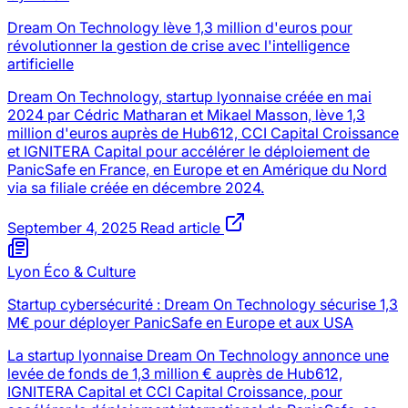
Dream On Technology lève 1,3 million d'euros pour
révolutionner la gestion de crise avec l'intelligence
artificielle
Dream On Technology, startup lyonnaise créée en mai
2024 par Cédric Matharan et Mikael Masson, lève 1,3
million d'euros auprès de Hub612, CCI Capital Croissance
et IGNITERA Capital pour accélérer le déploiement de
PanicSafe en France, en Europe et en Amérique du Nord
via sa filiale créée en décembre 2024.
September 4, 2025
Read article
Lyon Éco & Culture
Startup cybersécurité : Dream On Technology sécurise 1,3
M€ pour déployer PanicSafe en Europe et aux USA
La startup lyonnaise Dream On Technology annonce une
levée de fonds de 1,3 million € auprès de Hub612,
IGNITERA Capital et CCI Capital Croissance, pour