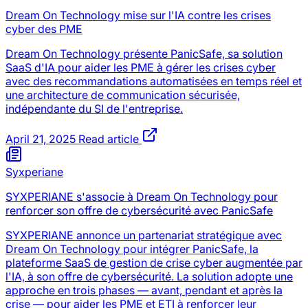
Dream On Technology mise sur l'IA contre les crises
cyber des PME
Dream On Technology présente PanicSafe, sa solution
SaaS d'IA pour aider les PME à gérer les crises cyber
avec des recommandations automatisées en temps réel et
une architecture de communication sécurisée,
indépendante du SI de l'entreprise.
April 21, 2025
Read article
Syxperiane
SYXPERIANE s'associe à Dream On Technology pour
renforcer son offre de cybersécurité avec PanicSafe
SYXPERIANE annonce un partenariat stratégique avec
Dream On Technology pour intégrer PanicSafe, la
plateforme SaaS de gestion de crise cyber augmentée par
l'IA, à son offre de cybersécurité. La solution adopte une
approche en trois phases — avant, pendant et après la
crise — pour aider les PME et ETI à renforcer leur