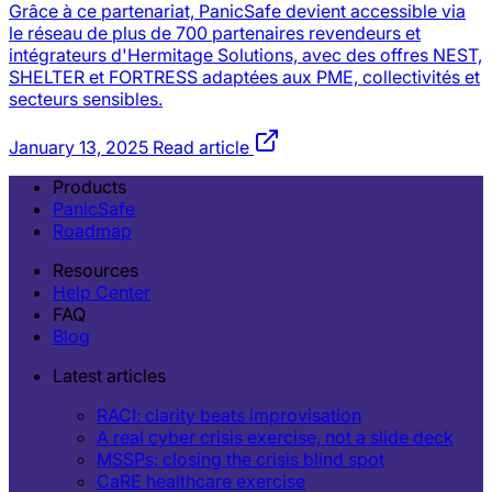
Grâce à ce partenariat, PanicSafe devient accessible via
le réseau de plus de 700 partenaires revendeurs et
intégrateurs d'Hermitage Solutions, avec des offres NEST,
SHELTER et FORTRESS adaptées aux PME, collectivités et
secteurs sensibles.
January 13, 2025
Read article
Products
PanicSafe
Roadmap
Resources
Help Center
FAQ
Blog
Latest articles
RACI: clarity beats improvisation
A real cyber crisis exercise, not a slide deck
MSSPs: closing the crisis blind spot
CaRE healthcare exercise