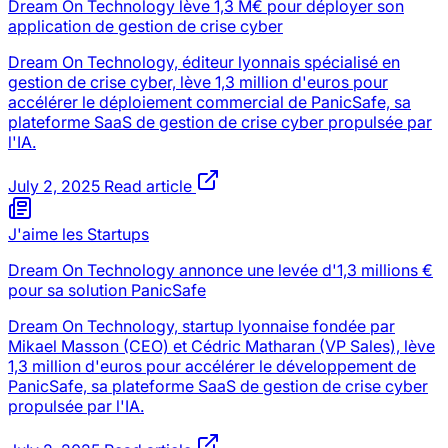
Dream On Technology lève 1,3 M€ pour déployer son
application de gestion de crise cyber
Dream On Technology, éditeur lyonnais spécialisé en
gestion de crise cyber, lève 1,3 million d'euros pour
accélérer le déploiement commercial de PanicSafe, sa
plateforme SaaS de gestion de crise cyber propulsée par
l'IA.
July 2, 2025
Read article
J'aime les Startups
Dream On Technology annonce une levée d'1,3 millions €
pour sa solution PanicSafe
Dream On Technology, startup lyonnaise fondée par
Mikael Masson (CEO) et Cédric Matharan (VP Sales), lève
1,3 million d'euros pour accélérer le développement de
PanicSafe, sa plateforme SaaS de gestion de crise cyber
propulsée par l'IA.