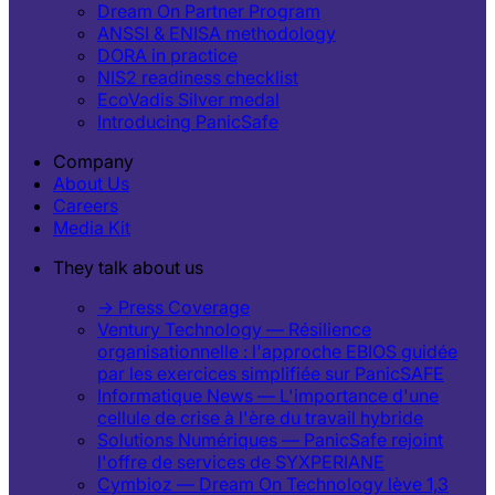
Dream On Partner Program
ANSSI & ENISA methodology
DORA in practice
NIS2 readiness checklist
EcoVadis Silver medal
Introducing PanicSafe
Company
About Us
Careers
Media Kit
They talk about us
→ Press Coverage
Ventury Technology — Résilience
organisationnelle : l'approche EBIOS guidée
par les exercices simplifiée sur PanicSAFE
Informatique News — L'importance d'une
cellule de crise à l'ère du travail hybride
Solutions Numériques — PanicSafe rejoint
l'offre de services de SYXPERIANE
Cymbioz — Dream On Technology lève 1,3