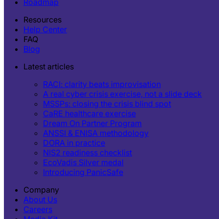
Roadmap
Resources
Help Center
FAQ
Blog
Latest articles
RACI: clarity beats improvisation
A real cyber crisis exercise, not a slide deck
MSSPs: closing the crisis blind spot
CaRE healthcare exercise
Dream On Partner Program
ANSSI & ENISA methodology
DORA in practice
NIS2 readiness checklist
EcoVadis Silver medal
Introducing PanicSafe
Company
About Us
Careers
Media Kit