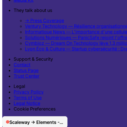
They talk about us
→ Press Coverage
Ventury Technology — Résilience organisationnel
Informatique News — L'importance d'une cellule d
Solutions Numériques — PanicSafe rejoint l'off
Cymbioz — Dream On Technology lève 1,3 million d
Lyon Éco & Culture — Startup cybersécurité : D
Support & Security
Contact
Status Page
Trust Center
Legal
Privacy Policy
Terms of Use
Legal Notice
Cookie Preferences