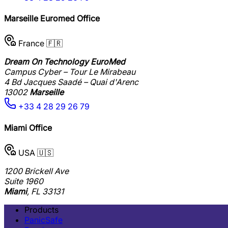
Marseille Euromed Office
France 🇫🇷
Dream On Technology EuroMed
Campus Cyber – Tour Le Mirabeau
4 Bd Jacques Saadé – Quai d'Arenc
13002
Marseille
+33 4 28 29 26 79
Miami Office
USA 🇺🇸
1200 Brickell Ave
Suite 1960
Miami
, FL 33131
Products
PanicSafe