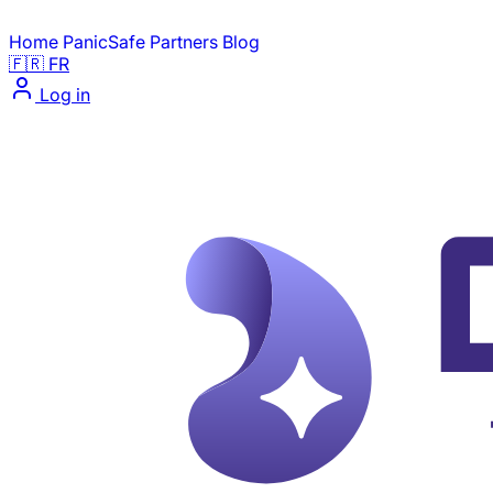
Home
PanicSafe
Partners
Blog
🇫🇷 FR
Log in