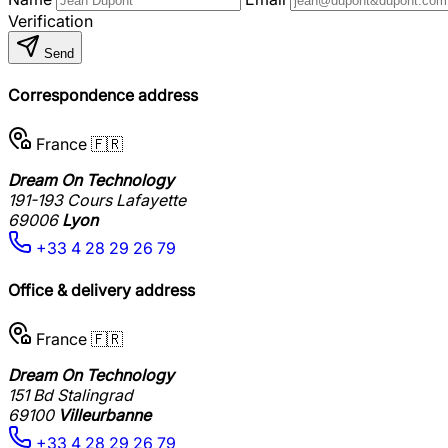
Verification
Send
Correspondence address
France 🇫🇷
Dream On Technology
191-193 Cours Lafayette
69006
Lyon
+33 4 28 29 26 79
Office & delivery address
France 🇫🇷
Dream On Technology
151 Bd Stalingrad
69100
Villeurbanne
+33 4 28 29 26 79