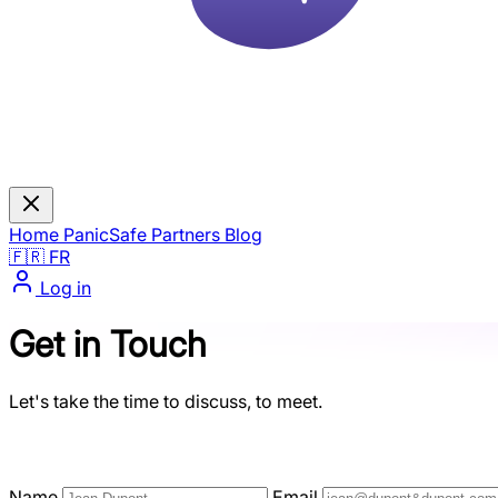
Home
PanicSafe
Partners
Blog
🇫🇷 FR
Log in
Get in Touch
Let's take the time to discuss, to meet.
Name
Email